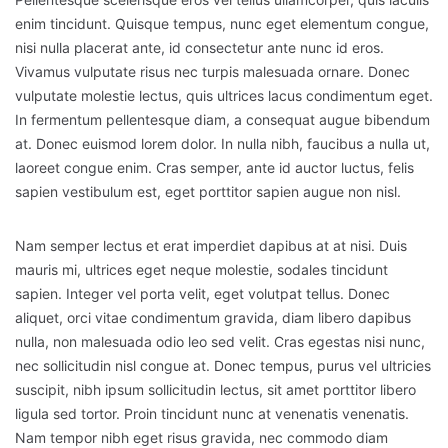
enim tincidunt. Quisque tempus, nunc eget elementum congue,
nisi nulla placerat ante, id consectetur ante nunc id eros.
Vivamus vulputate risus nec turpis malesuada ornare. Donec
vulputate molestie lectus, quis ultrices lacus condimentum eget.
In fermentum pellentesque diam, a consequat augue bibendum
at. Donec euismod lorem dolor. In nulla nibh, faucibus a nulla ut,
laoreet congue enim. Cras semper, ante id auctor luctus, felis
sapien vestibulum est, eget porttitor sapien augue non nisl.
Nam semper lectus et erat imperdiet dapibus at at nisi. Duis
mauris mi, ultrices eget neque molestie, sodales tincidunt
sapien. Integer vel porta velit, eget volutpat tellus. Donec
aliquet, orci vitae condimentum gravida, diam libero dapibus
nulla, non malesuada odio leo sed velit. Cras egestas nisi nunc,
nec sollicitudin nisl congue at. Donec tempus, purus vel ultricies
suscipit, nibh ipsum sollicitudin lectus, sit amet porttitor libero
ligula sed tortor. Proin tincidunt nunc at venenatis venenatis.
Nam tempor nibh eget risus gravida, nec commodo diam