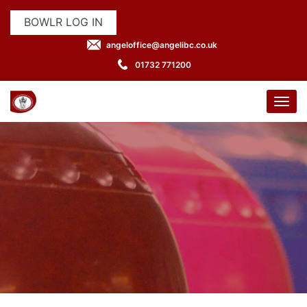
BOWLR LOG IN
angeloffice@angelibc.co.uk
01732 771200